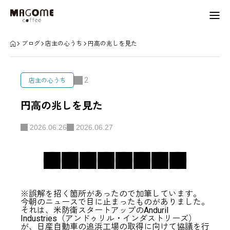
お店からのお知らせ
ブログ
店主の心うち
円高の兆しを見た
店舗情報
2
店主の心うち
営業日カレンダー
円高の兆しを見た
生産者・作家紹介
2026.06.26
2026.06.27
会社概要
※誤解を招く箇所があったので加筆しています。
今朝のニュースで目に止まったものがありました。
instagram
アクセス
LINE
それは、米防衛スタートアップのAnduril
Industries（アンドゥリル・インダストリーズ）
が、日産自動車の追浜工場の取得に向けて協議を行