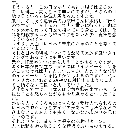
す。
そうすると、この円安がとても追い風ではあるの
で、珈琲豆は高くなって辛いのですが、そちらの目
線で見ていると好気と思えるんですよね。
来月、さっそく滋賀県のお茶屋さんに求婚しに行く
のですが（何か手伝わせて！と言いに行く）、珈琲
豆を外から買って円安を招いている身としては、そ
れを相殺することもやっておきたいと少し責任を感
じているのです。
つまり、真面目に日本の未来のためのことを考えて
いるのですよ。
それと日本の得意についても改めて見返す良いタイ
ミングであるようにも思います。
元々、IT業界にいたから思うことがあるのですが、
よく日本が再び立ち上がるには「イノベーションを
起こさなければ！」と言いますが、どのような分野
のイノベーションを指すかにもよるのですが、私は
アメリカのいわゆるGAFAMに対抗するようなこと
を目指さなくて良いと思っていました。
苦手なんですよ。日本人は空気を読みますから、奇
抜なことを怒られながらもやり進めるといったこと
が。
外から入ってくるものはすんなり受け入れられるの
に日本で似たようなアイデアがあっても法令などで
進まないことがとても多く、なかなか広がりを見せ
ないのです。
それよりかは、昔からの得意の必勝パターン。
人の信頼を勝ち取るような精巧で良いものを作る。