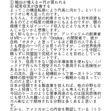
⑤ 輸出が増える＝円が買われる
⑥ 経常収支が改善する
よってこの構造転換により円高に向かう。というシ
ナリオに考え至ったのです。
もちろん、その逆の約束させられている対米投資も
あるのでどの程度の規模かにもよるのですが、額の
規模で言えばインバンド収入などよりも大きくなる
んじゃないかと想像します。
全く知らなかったのですが、アンドゥリルの創業者
はVRヘッドセットの「Oculus」の開発者で、彼が
自称「オタク」と言っているほど親日の人であるこ
とも理由の一つだとは思うのですが、この世界秩序
の新たなステージとしてサプライチェーンを中国に
頼らずに同盟国で完結させることを目的としている
ことが大きなポイントです。
つまり、信用できない国の半導体等を使わない（バ
ックドア作られて傍受されたり悪用される危険性が
あるから）ということなんです。
この流れ、調べると結構前からで第一次トランプ政
権時の脱中国サプライチェーン戦略から始まってい
たのだと思います。
日本が信頼できる製造業を担えれば、他の分野も日
本へと投資してくるなんてことも考えられます。
今回のケースのような軍事用途のものは国民感情的
にも受け入れ難いとは思いますが、その他のフィジ
カルAIなどで期待される分野は多くあると思いま
す。
だから、アメリカがこの円安を黙認している（トラ