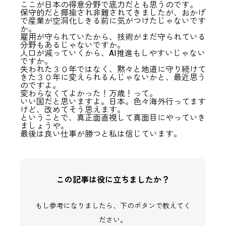
ここが日本の得意分野で底力だとも思うのです。
保守的だと揶揄され非難されてきましたが、おかげ
で産業が空洞化しきる前に気がつけたじゃないです
か。
雇用が守られていたから、技術がまだ守られている
分野もあるじゃないですか。
人口が減っていくから、AI推進もしやすいじゃない
ですか。
失われた３０年ではなく、黙々と地道に守り続けて
きた３０年に変えられるんじゃないかと、最近思う
のですよ。
変わらなくてよかった！万歳！って。
いい国だと思いますよ。日本。色々海外行ってます
けど、改めてそう思えます。
ということで、真正面直視して真面目にやっていき
ましょうや。
最後は良い仕事が勝つと私は信じています。
この記事は役に立ちましたか？
もし参考になりましたら、下のボタンで教えてく
ださい。