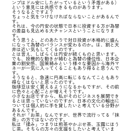
ンプはドル安にしたがっているという矛盾がある）
という意見には共感できるものがあります。
そうなるとですよ？
ちょっと気をつけなければならないことがあるんで
す。
それは、今の円安の状態で日本に投資する方が為替
の差益も見込める大チャンスということになりま
す。
そう思うと、どのあたりで対日投資が本格的に盛ん
になって為替のバランスが変わるのか。は、割と天
井は近い気もしてくるのです。
とは言え、しばらくは円安が続くものと思います。
でも、投機的な動きが絡むと為替の優位性、日本企
業の割安感、国策絡みという様々な要因から海外マ
ネーが一気に入ってくることもあり得ると思うんで
す。
そうなると、急速に円高に転じるなんてこともあり
得なくはないと思ったのです。
珈琲豆は安く買えるようになるかもですが、その前
に色々と心配ごとが増えそうです。
小さなお店ですから、私がそのビジネスを展開でき
るとは思っていないのですが、日本の文化の輸出に
ついては個人的に手を貸したいと考えている分野が
あるんです。
それが「お茶」なんですが、世界で流行ってる「抹
茶」の方ではないのです。
私は「揉み」つまりは煎茶やかぶせ茶、玉露にほう
じ茶。そちらの方々の支援をしたいと考えていま