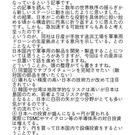
なっているという記事です。
この記事を読んで、ここ数年の世界秩序の揺らぎか
ら新しいステージに動き出したように思いました。
その結果、日本がこの新たな役割を具体的に担い始
める頃から構造的に円高に折り返すように思えたの
です。しかも、急加速する可能性すらもあると考え
至ったのです。
というのが、同社は日産が手放す追浜工場を軍事用
ドローンの生産拠点とする意向を示している。との
ことなんです。
日本国内で軍事用の製品を開発・製造することにつ
いては思うところがありますが、今回はその是非は
一旦置いて話を進めていきますね。
どういうことか、頭の整理がてら書きますね。
① 同盟国でサプライチェーンを完結させたい（敵
対国の部品を使いたくない）
② 壊れない精度の高い日本の技術力が改めて注目
されている
③ 韓国や台湾は地政学的なリスクは高いが日本は
島国のため、前者よりはリスクが低い
となると、日本に白羽の矢が立つ分野がとても多い
気がするのです。
その流れでいくと
④ 日本への投資が盛んになる＝円が買われる
実際にTSMCやマイクロン等の半導体系の対日投資
は増えてる。
つまり、円を買って日本国内で設備投資をするとい
うことです。