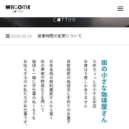
お店からのお知らせ
2026.05.14
2026.01.27
営業時間の変更について
ホームページのリニューアルについて
店舗情報
営業日カレンダー
お伝えするのが私たちのお仕事です。
珈琲と一緒に手仕事のぬくもりを
旬の果実や野菜などを用いて
日本各地の契約農家さんから届く
自家焙煎の珈琲豆と手作りのお菓子
お席は８席しかありません
６坪ちょっとの小さなお店
街の小さな珈琲屋さん
生産者・作家紹介
会社概要
instagram
アクセス
LINE