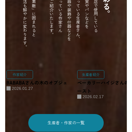
生活も鮮やかに変わります。
「素敵」に囲まれると
をご紹介いたします。
作っている作家さん
食器や装飾や什器などを
作っている生産者さん、
果実やパンなどを
当店で使用している
彩る。
作家紹介
生産者紹介
BABABAさんの木のオブジェ
ベーカリーハイジさんの
2026.01.27
ースト
2026.02.17
生産者・作家の一覧