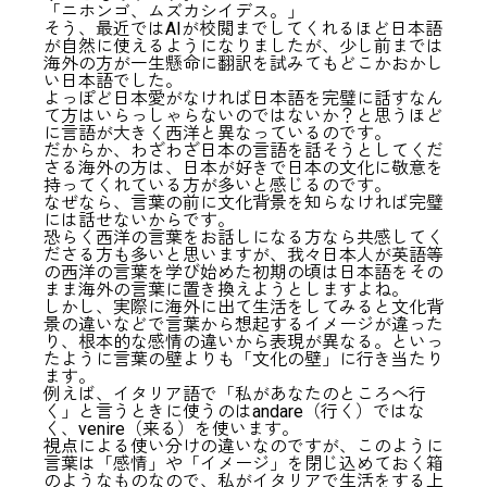
「ニホンゴ、ムズカシイデス。」
そう、最近ではAIが校閲までしてくれるほど日本語
が自然に使えるようになりましたが、少し前までは
海外の方が一生懸命に翻訳を試みてもどこかおかし
い日本語でした。
よっぽど日本愛がなければ日本語を完璧に話すなん
て方はいらっしゃらないのではないか？と思うほど
に言語が大きく西洋と異なっているのです。
だからか、わざわざ日本の言語を話そうとしてくだ
さる海外の方は、日本が好きで日本の文化に敬意を
持ってくれている方が多いと感じるのです。
要素分解をして違和感の正体を探る
なぜなら、言葉の前に文化背景を知らなければ完璧
言語の壁が作っていた情報の壁
には話せないからです。
恐らく西洋の言葉をお話しになる方なら共感してく
言葉の壁が壊れるリスクについて
ださる方も多いと思いますが、我々日本人が英語等
日本らしさが危うい？
の西洋の言葉を学び始めた初期の頃は日本語をその
まま海外の言葉に置き換えようとしますよね。
しかし、実際に海外に出て生活をしてみると文化背
景の違いなどで言葉から想起するイメージが違った
り、根本的な感情の違いから表現が異なる。といっ
たように言葉の壁よりも「文化の壁」に行き当たり
ます。
例えば、イタリア語で「私があなたのところへ行
く」と言うときに使うのはandare（行く）ではな
く、venire（来る）を使います。
視点による使い分けの違いなのですが、このように
言葉は「感情」や「イメージ」を閉じ込めておく箱
のようなものなので、私がイタリアで生活をする上