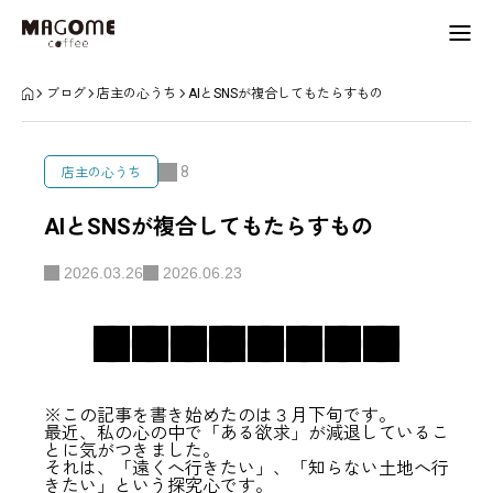
お店からのお知らせ
ブログ
店主の心うち
AIとSNSが複合してもたらすもの
店舗情報
8
店主の心うち
営業日カレンダー
AIとSNSが複合してもたらすもの
生産者・作家紹介
2026.03.26
2026.06.23
会社概要
※この記事を書き始めたのは３月下旬です。
最近、私の心の中で「ある欲求」が減退しているこ
instagram
アクセス
LINE
とに気がつきました。
それは、「遠くへ行きたい」、「知らない土地へ行
きたい」という探究心です。