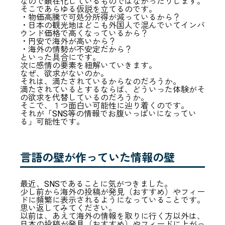
なので顕在化しているものではなかったりします。
そこであらゆる仮説を立てるのです。
・物価高騰で可処分所得が減っているから？
・日本の観光地はどこも外国人で混んでいてインバ
ウンド価格で高くなっているから？
・円安で海外が高いから？
・海外の情勢が不安定だから？
といった具合にです。
次に感情の要素を紐解いていきます。
なぜ、欲求がないのか。
それは、満たされているからなのだろうか。
満たされているとするならば、どういった体験がそ
の欲求を代替しているのだろうか。
そこで、１つ面白い可能性に辿り着くのです。
それが「SNS等の情報でお腹いっぱいになってい
る」可能性です。
言語の壁が作っていた情報の壁
最近、SNSであることに気がつきました。
少し前から海外の投稿が発見（おすすめ）やフィー
ドに頻繁に表示されるようになっていることです。
思い返してみてください。
以前は、あえて海外の情報を取りに行く方以外は、
日本の投稿が発見（おすすめ）やフィードに上がっ