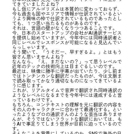
てきていましたよね？
もし仮にアルゴリズムは本質的に変わっておらず、
今も過去も国やエリアで情報が仕訳されているとい
うより興味の枠で仕訳されているものであったとし
ても、１つ思い当たるものがあるのです。
それは、言語の壁がなくなりつつあることです。
今、日本のスタートアップの会社がAI通訳サービス
を提供し始めていますが、今年中には同時通訳者と
同じレベルでレスポンスが可能になると見込んでい
らっしゃいます。
そう聞いて、「うそだー、早すぎるよ。」とはもう
皆さん思いませんよね？
なんなら、「え、まだないの？」って思うレベルで
近年のテックの技術向上は目まぐるしいのです。
最近は、映像に勝手に字幕が出ていたり、少し前ま
ではトンチンカンな翻訳だったものが、今は文脈ま
で読み取ってかなり適切なものになってきているよ
うに感じます。
これが、リアルタイムで音声で翻訳され同時通訳の
ようなレベルになるまでを今年中には達成すると言
っているわけです。
もちろん、コンテキストの理解を元に翻訳の内容を
その人のキャラクターに合わせて最適化する。とい
ったようなプロの通訳さんのような芸当はありませ
んが、そうではないフラットな翻訳においては、も
うAIで事足りてしまう世界が目前に迫っているので
す。
そんなことを背景にしているのか、SNSで海外の日