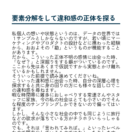
要素分解をして違和感の正体を探る
私個人の想いや状態というのは、データの世界では
１サンプルとしかならないのですが、若い頃にマー
ケティングやプロダクトの設計などに携わった経験
から、おおよその「勘」というものが機能すること
があります。
だから、こういった正体不明の感情に出会った時、
「なぜ？」と深掘りをする癖がついているのです。
ここから先はあくまで仮説ですから実態とかけ離れ
ているかもしれません。
そういった前提で読み進めてくださいね。
こういった違和感に出会った時、自分の深層心理を
探求すると共に身の回りの方にも様々な話し口でこ
の違和感を尋ねます。
暇な時間帯に雑多におしゃべりする常連さんやスタ
ッフに家族、今の私の社会はとても小さいのでそん
な程度のサンプリングしかできないので偏ってはい
ます。
しかし、そんな小さな社会の中でも同じように旅行
などの欲求が落ちている方がチラホラいらっしゃる
のです。
でも、それは「言われてみれば。」といったレベル