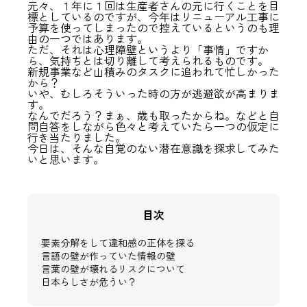
元々、１年に１回は生産者さんの元に行くことを目
標としているのですが、今年はリニューアル工事に
予算を使ってしまったので控えているというのも理
由の一つではあります。
ただ、それは心理障壁というより「事情」ですか
ら、気持ちとは切り離して考えられるものです。
新規事業など山積みのタスクに追われて忙しかった
から？
いや、むしろそういった時の方が逃避欲が高まりま
す。
なんでだろう？まぁ、歳も取ったからね。などと自
問自答をしながら色々と考えていたら一つの仮定に
行き当たりました。
今日は、そんな自覚のない潜在意識を探求してみた
いと思います。
目次
要素分解をして違和感の正体を探る
言語の壁が作っていた情報の壁
言葉の壁が壊れるリスクについて
日本らしさが危うい？