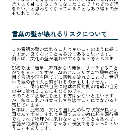
常をよく目にするようになったことで「わざわざ行
きたい」と思わなくなっていることもあり得るのか
も知れません。
言葉の壁が壊れるリスクについて
この言語の壁が壊れることは良いことのように感じ
ますが、良くないことも多分にあると思います。
例えば、文化の壁が壊れやすくなると考えられま
す。
SNSで既に簡単に海外からの発信にリーチすること
ができるわけですが、AIのアルゴリズムで興味の範
囲で言語や国を隔てずに情報が流れることで、世界
中で気の合う人と繋がれるのかもしれません。
しかし、同時に無自覚に地球の反対側の情報が自分
の中に流れることにもなるのです。
そのことに危険性を感じる方は少ないと思います
が、私はこれが日本らしさを壊すことにつながると
感じています。
日本は、比較的「文化や国民性の保存状態が良い」
国なんですが、それは島国であるが故に船か飛行機
でなければ物理的に来れないということもあれば、
言語が特殊なので、なかなか侵食できなかったとい
うこともあります。