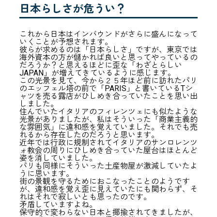
日本らしさが危うい？
これから日本はインバウンドがさらに盛んになって
いくことが予想されます。
彼らが求めるのは「日本らしさ」ですが、東京では
海外資本の方が儲かれば良いと思ってやっているの
だろうか？と思えるほどに歪な「わざとらしい
JAPAN」が増えてきているように感じます。
この光景を見て、今から２５年ほど前に訪れたパリ
のエッフェル塔の前で「PARIS」と書いているTシ
ャツを売る露店がひしめき合っていたことを思い出
しました。
住んでいたイタリアのフィレンツェにも似たような
光景がありましたが、私はそういった「商業主義的
な雰囲気」に違和感を覚えていました。それでも売
れるから存在したのだろうと思います。
近年では行政に規制されてイタリアのサンロレンツ
ォ教会の周りにひしめき合っていた屋台はほとんど
姿を消していました。
パリも同様にそういった土産物屋が激減していたよ
うに思います。
街の景観を守るためにおこなったことのようです
が、違和感を覚え歪に見えていたにも関わらず、そ
れはそれで寂しいとも思ったのです。
矛盾していますよね。
保守的で変わらない日本と揶揄されてきましたが、