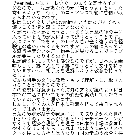
でvenireはやはり「おいで」のような寄せるイメー
ジなので、「私があなたの元に向かうよ」といった
寄せるような「行く」のニュアンスで箱に感情が収
められているのです。
私はこのイタリア語のvenireという動詞がとても人
懐っこく愛情を感じて好きなのです。
何が言いたいかと言うと、つまりは言葉の箱の中に
入っているものが人によって違うということです。
人によって「できる」のレベル感が全く違うのも経
験値の違いからくるものですが、この箱に入ってい
る感情や度合いを示す物差しが異なることでトラブ
ルが発生したりするのです。
私が誇りに思っている部分なのですが、日本人は素
晴らしく、郷に入りては郷に従うという文化を持っ
ていますから、相手方を理解しようと敬意を持って
接します。
だから相手の文化に敬意をもって理解をし、取り入
れることができるのです。
この姿勢に好意をもった海外の方々が鏡のように日
本での生活においてもその姿勢を実践してくださっ
ているのかな？と思います。
しかし、全ての人が日本に敬意を持って来日される
わけではありません。
言葉の障壁がAI等の発達によって取り除かれた世の
中というのは、日本が好きというモチベーションが
なくとも経済合理性等を理由に日本の市場に参加し
やすくなりますから、これまでのように高いリスペ
クトを持った方々とは異なり自国の常識や都合を持