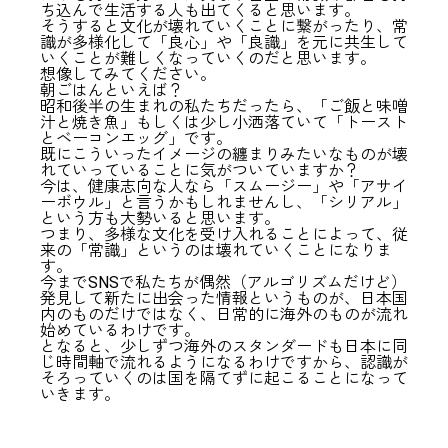
ち込んで生活する人も出てくると思います。
そうすると文化が壊れていくことに繋がったり、常
識が多様化して「良心」や「良識」を元に共生して
いくことが難しくなっていくのだと思います。
想像してみてください。
朝ごはんといえば？
昭和後半の生まれの私たちだったら、「ご飯と味噌
汁と焼き魚」もしくは少し小洒落ていて「トースト
とベーコンエッグ」です。
既にこういったイメージの纏まりみたいなものが壊
れていっていることに気がついていますか？
今は、健康志向な人なら「スムージー」や「アサイ
ーボウル」と言うかもしれませんし、「シリアル」
という方も大勢いると思います。
つまり、多様な文化を受け入れることによって、従
来の「常識」というのは壊れていくことになりま
す。
今までSNSで私たちが偶然（アルゴリズムだけど）
発見して新たに出会った情報というものが、日本国
内のものだけではなく、日常的に海外のものが流れ
始めているわけです。
となると、少しずつ海外のスタンダードも日本に同
じ時間軸で流れるようになるわけですから、認識が
そろっていくのは国を隔てずに起こることになって
いきます。